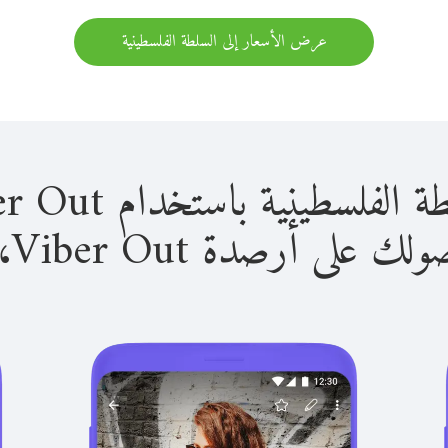
عرض الأسعار إلى السلطة الفلسطينية
نية باستخدام Viber Out سهل للغاية.
لى أرصدة Viber Out، يمكنك: