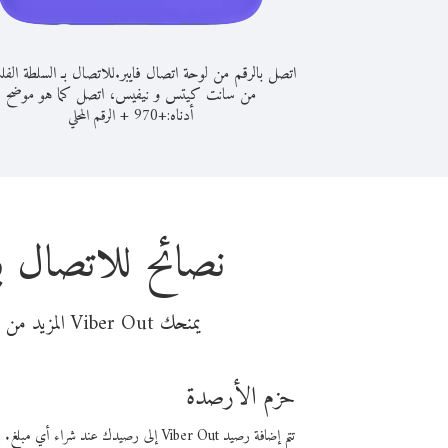
اتصل بالرقم من لوحة اتصال فايبر.
للاتصال بـ السلطة الفل
من سانت كيتس و نيفيس، اتصل كما هو موضح
أدناه:
+
+
970
الرقم المحلي
نصائح للاتصال 
يمنحك Viber Out المزيد من وقت المكالمة مقابل تكلفة أقل من المال. اختر من أحد خيارات الاتصال المرنة ذات السعر المنخفض:
حزم الأرصدة
تتم إضافة رصيد Viber Out إلى رصيدك عند شراء أي مبلغ. باستخدام رصيدك، يمكنك إجراء مكالمات إلى أي رقم في العالم بأسعار فايبر المنخفضة.