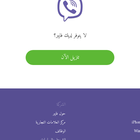
لا يتوفر لديك فايبر؟
تنزيل الآن
الشركة
حول فايبر
iPho
مركز العلامات التجارية
Wi
الوظائف
الشروط والسياسات