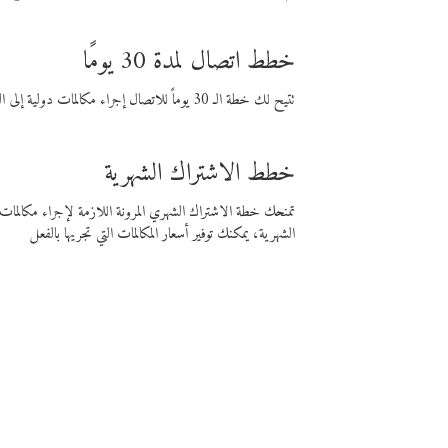
خطط اتصال لمدة 30 يومًا
تتيح لك خطة الـ 30 يوماً للاتصال إجراء مكالمات دولية إلى الوجهة التي تختارها لمدة 30 يوماً بأسعار فايبر المنخفضة.
خطط الاشتراك الشهرية
تمنحك خطة الاشتراك الشهري المرونة اللازمة لإجراء مكالم
الشهرية، يمكنك توفير أسعار المكالمات التي تجريها بالفعل