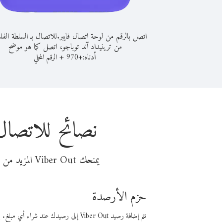
اتصل بالرقم من لوحة اتصال فايبر.
للاتصال بـ السلطة الفل
من ترينيداد آند توباجو، اتصل كما هو موضح
أدناه:
+
+
970
الرقم المحلي
نصائح للاتصال 
يمنحك Viber Out المزيد من وقت المكالمة مقابل تكلفة أقل من المال. اختر من أحد خيارات الاتصال المرنة ذات السعر المنخفض:
حزم الأرصدة
تتم إضافة رصيد Viber Out إلى رصيدك عند شراء أي مبلغ. باستخدام رصيدك، يمكنك إجراء مكالمات إلى أي رقم في العالم بأسعار فايبر المنخفضة.