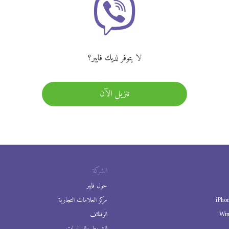
لا يتوفر لديك فايبر؟
تنزيل الآن
الشركة
حول فايبر
iPho
مركز العلامات التجارية
Wi
الوظائف
الشروط والسياسات