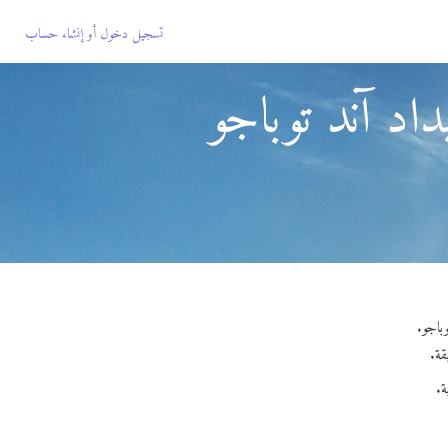
تسجيل دخول
أو
إنشاء حساب
اد آند توباجو
ة.