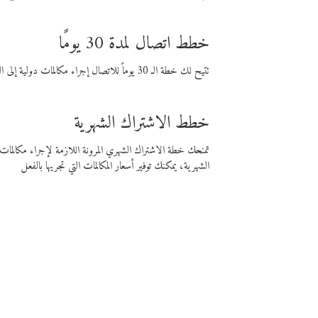
خطط اتصال لمدة 30 يومًا
تتيح لك خطة الـ 30 يوماً للاتصال إجراء مكالمات دولية إلى الوجهة التي تختارها لمدة 30 يوماً بأسعار فايبر المنخفضة.
خطط الاشتراك الشهرية
تمنحك خطة الاشتراك الشهري المرونة اللازمة لإجراء مكالم
الشهرية، يمكنك توفير أسعار المكالمات التي تجريها بالفعل