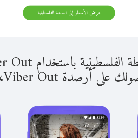
عرض الأسعار إلى السلطة الفلسطينية
نية باستخدام Viber Out سهل للغاية.
لى أرصدة Viber Out، يمكنك: