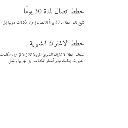
خطط اتصال لمدة 30 يومًا
تتيح لك خطة الـ 30 يوماً للاتصال إجراء مكالمات دولية إلى الوجهة التي تختارها لمدة 30 يوماً بأسعار فايبر المنخفضة.
خطط الاشتراك الشهرية
تمنحك خطة الاشتراك الشهري المرونة اللازمة لإجراء مكالم
الشهرية، يمكنك توفير أسعار المكالمات التي تجريها بالفعل