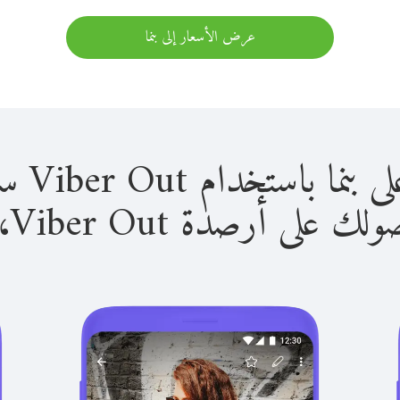
عرض الأسعار إلى بنما
استخدام Viber Out سهل للغاية.
لى أرصدة Viber Out، يمكنك: