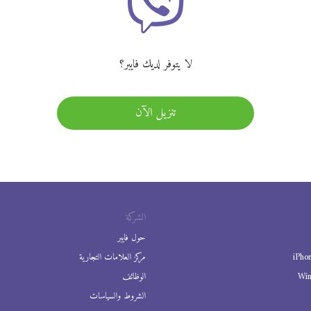
لا يتوفر لديك فايبر؟
تنزيل الآن
الشركة
حول فايبر
iPho
مركز العلامات التجارية
Wi
الوظائف
الشروط والسياسات