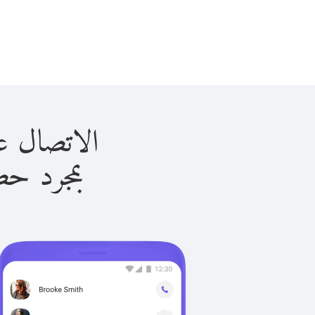
الاتصال على بنما ب
بمجرد حصولك ع