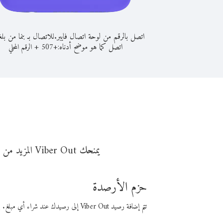
اتصل بالرقم من لوحة اتصال فايبر.
للاتصال بـ بنما من بلغ
اتصل كما هو موضح أدناه:
+
+
507
الرقم المحلي
يمنحك Viber Out المزيد من وقت المكالمة مقابل تكلفة أقل من المال. اختر من أحد خيارات الاتصال المرنة ذات السعر المنخفض:
حزم الأرصدة
تتم إضافة رصيد Viber Out إلى رصيدك عند شراء أي مبلغ. باستخدام رصيدك، يمكنك إجراء مكالمات إلى أي رقم في العالم بأسعار فايبر المنخفضة.