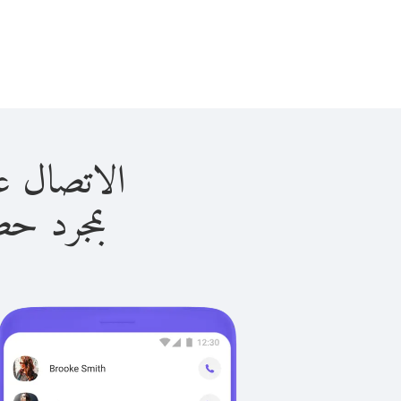
الاتصال على بنما ب
بمجرد حصولك ع