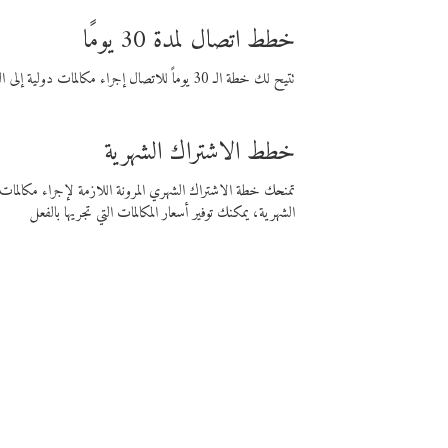
خطط اتصال لمدة 30 يومًا
تتيح لك خطة الـ 30 يوماً للاتصال إجراء مكالمات دولية إلى الوجهة التي تختارها لمدة 30 يوماً بأسعار فايبر المنخفضة.
خطط الاشتراك الشهرية
تمنحك خطة الاشتراك الشهري المرونة اللازمة لإجراء مكالم
الشهرية، يمكنك توفير أسعار المكالمات التي تجريها بالفعل