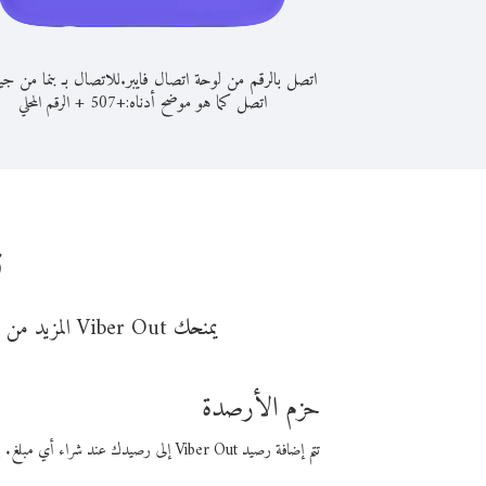
اتصل بالرقم من لوحة اتصال فايبر.
للاتصال بـ بنما من جي
اتصل كما هو موضح أدناه:
+
+
507
الرقم المحلي
ن
يمنحك Viber Out المزيد من وقت المكالمة مقابل تكلفة أقل من المال. اختر من أحد خيارات الاتصال المرنة ذات السعر المنخفض:
حزم الأرصدة
تتم إضافة رصيد Viber Out إلى رصيدك عند شراء أي مبلغ. باستخدام رصيدك، يمكنك إجراء مكالمات إلى أي رقم في العالم بأسعار فايبر المنخفضة.