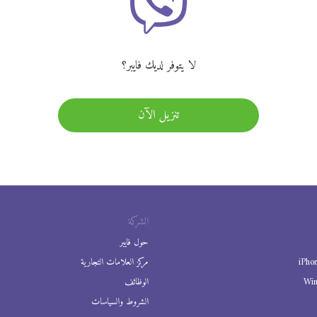
لا يتوفر لديك فايبر؟
تنزيل الآن
الشركة
حول فايبر
iPho
مركز العلامات التجارية
Wi
الوظائف
الشروط والسياسات