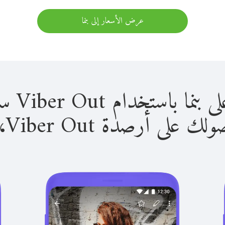
عرض الأسعار إلى بنما
استخدام Viber Out سهل للغاية.
لى أرصدة Viber Out، يمكنك: