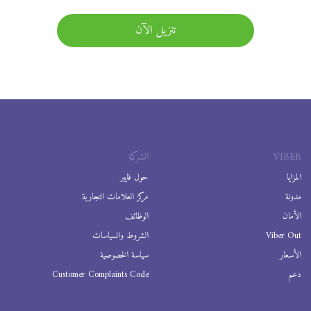
تنزيل الآن
VIBER
الشركة
المزايا
حول فايبر
مدونة
مركز العلامات التجارية
الأمان
الوظائف
Viber Out
الشروط والسياسات
الأسعار
سياسة الخصوصية
دعم
Customer Complaints Code