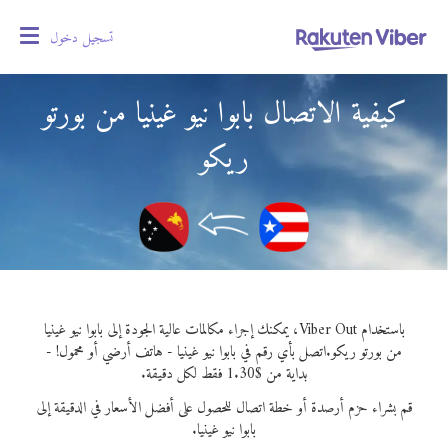
تسجيل دخول
oggle
gation
كيفية الاتصال بابوا نيو غينيا من بورتو
ريكو
باستخدام Viber Out، يمكنك إجراء مكالمات عالية الجودة إلى بابوا نيو غينيا
من بورتو ريكو.
اتصل بأي رقم في بابوا نيو غينيا - هاتف أرضي أو محمول! -
بداية من $1.30 فقط لكل دقيقة.
قم بشراء حزم أرصدة أو خطة اتصال للحصول على أفضل الأسعار في الدقيقة إلى
بابوا نيو غينيا.