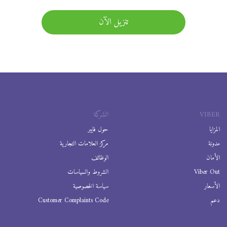
تنزيل الآن
VIBER
الشركة
المزايا
حول فايبر
مدونة
مركز العلامات التجارية
الأمان
الوظائف
Viber Out
الشروط والسياسات
الأسعار
سياسة الخصوصية
دعم
Customer Complaints Code