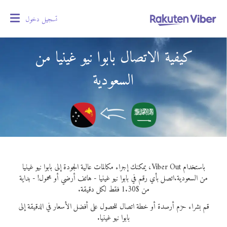
تسجيل دخول
oggle
gation
كيفية الاتصال بابوا نيو غينيا من
السعودية
باستخدام Viber Out، يمكنك إجراء مكالمات عالية الجودة إلى بابوا نيو غينيا
من السعودية.
اتصل بأي رقم في بابوا نيو غينيا - هاتف أرضي أو محمول! - بداية
من $1.30 فقط لكل دقيقة.
قم بشراء حزم أرصدة أو خطة اتصال للحصول على أفضل الأسعار في الدقيقة إلى
بابوا نيو غينيا.