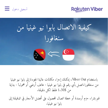
تسجيل دخول
oggle
gation
كيفية الاتصال بابوا نيو غينيا من
سنغافورا
باستخدام Viber Out، يمكنك إجراء مكالمات عالية الجودة إلى بابوا نيو غينيا
من سنغافورا.
اتصل بأي رقم في بابوا نيو غينيا - هاتف أرضي أو محمول! - بداية
من $1.30 فقط لكل دقيقة.
قم بشراء حزم أرصدة أو خطة اتصال للحصول على أفضل الأسعار في الدقيقة إلى
بابوا نيو غينيا.