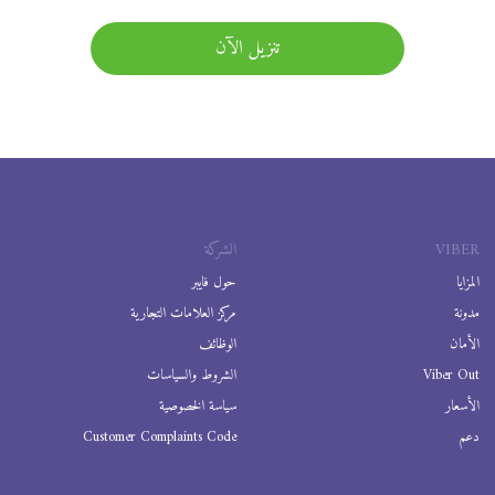
تنزيل الآن
VIBER
الشركة
المزايا
حول فايبر
مدونة
مركز العلامات التجارية
الأمان
الوظائف
Viber Out
الشروط والسياسات
الأسعار
سياسة الخصوصية
دعم
Customer Complaints Code