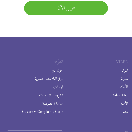
تنزيل الآن
VIBER
الشركة
المزايا
حول فايبر
مدونة
مركز العلامات التجارية
الأمان
الوظائف
Viber Out
الشروط والسياسات
الأسعار
سياسة الخصوصية
دعم
Customer Complaints Code