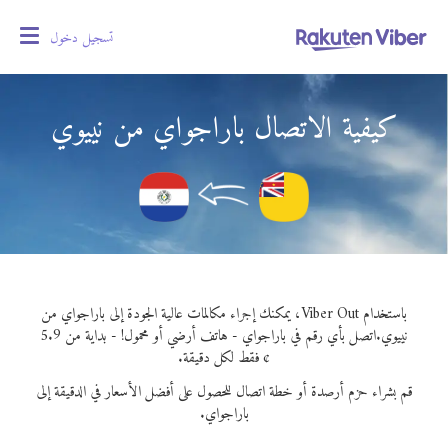
تسجيل دخول
oggle
gation
كيفية الاتصال باراجواي من نييوي
باستخدام Viber Out، يمكنك إجراء مكالمات عالية الجودة إلى باراجواي من
نييوي.
اتصل بأي رقم في باراجواي - هاتف أرضي أو محمول! - بداية من 5.9
¢ فقط لكل دقيقة.
قم بشراء حزم أرصدة أو خطة اتصال للحصول على أفضل الأسعار في الدقيقة إلى
باراجواي.