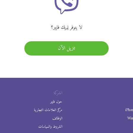
لا يتوفر لديك فايبر؟
تنزيل الآن
الشركة
حول فايبر
iPho
مركز العلامات التجارية
Wi
الوظائف
الشروط والسياسات