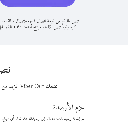
اتصل بالرقم من لوحة اتصال فايبر.
للاتصال بـ الفلبين 
كوسوفو، اتصل كما هو موضح أدناه:
+
+
63
الرقم المحل
نصا
يمنحك Viber Out المزيد من وقت المكالمة مقابل تكلفة أقل من المال. اختر من أحد خيارات الاتصال المرنة ذات السعر المنخفض:
حزم الأرصدة
تتم إضافة رصيد Viber Out إلى رصيدك عند شراء أي مبلغ. باستخدام رصيدك، يمكنك إجراء مكالمات إلى أي رقم في العالم بأسعار فايبر المنخفضة.