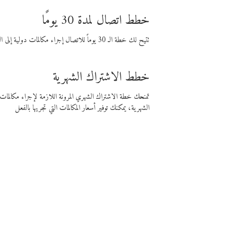
خطط اتصال لمدة 30 يومًا
تتيح لك خطة الـ 30 يوماً للاتصال إجراء مكالمات دولية إلى الوجهة التي تختارها لمدة 30 يوماً بأسعار فايبر المنخفضة.
خطط الاشتراك الشهرية
تمنحك خطة الاشتراك الشهري المرونة اللازمة لإجراء مكالم
الشهرية، يمكنك توفير أسعار المكالمات التي تجريها بالفعل