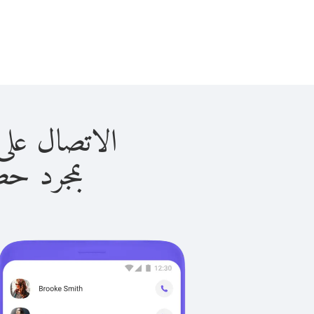
الاتصال على الفلبين 
بمجرد حصولك ع