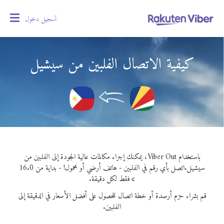
تسجيل دخول
oggle
gation
كيفية الاتصال الفلبين من سيشيل
باستخدام Viber Out، يمكنك إجراء مكالمات عالية الجودة إلى الفلبين من
سيشيل.
اتصل بأي رقم في الفلبين - هاتف أرضي أو محمول! - بداية من 16.0
¢ فقط لكل دقيقة.
قم بشراء حزم أرصدة أو خطة اتصال للحصول على أفضل الأسعار في الدقيقة إلى
الفلبين.