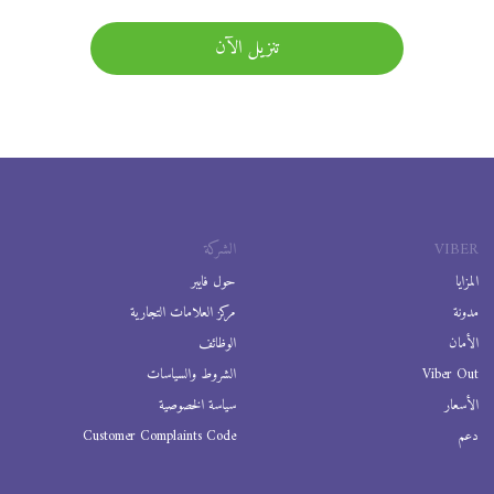
تنزيل الآن
VIBER
الشركة
المزايا
حول فايبر
مدونة
مركز العلامات التجارية
الأمان
الوظائف
Viber Out
الشروط والسياسات
الأسعار
سياسة الخصوصية
دعم
Customer Complaints Code