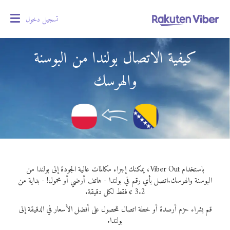
تسجيل دخول
oggle
gation
كيفية الاتصال بولندا من البوسنة
والهرسك
باستخدام Viber Out، يمكنك إجراء مكالمات عالية الجودة إلى بولندا من
البوسنة والهرسك.
اتصل بأي رقم في بولندا - هاتف أرضي أو محمول! - بداية من
3.2 ¢ فقط لكل دقيقة.
قم بشراء حزم أرصدة أو خطة اتصال للحصول على أفضل الأسعار في الدقيقة إلى
بولندا.