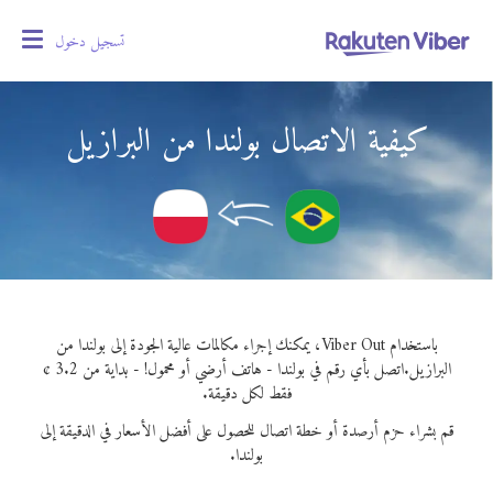
تسجيل دخول
oggle
gation
كيفية الاتصال بولندا من البرازيل
باستخدام Viber Out، يمكنك إجراء مكالمات عالية الجودة إلى بولندا من
البرازيل.
اتصل بأي رقم في بولندا - هاتف أرضي أو محمول! - بداية من 3.2 ¢
فقط لكل دقيقة.
قم بشراء حزم أرصدة أو خطة اتصال للحصول على أفضل الأسعار في الدقيقة إلى
بولندا.