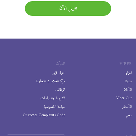
تنزيل الآن
VIBER
الشركة
المزايا
حول فايبر
مدونة
مركز العلامات التجارية
الأمان
الوظائف
Viber Out
الشروط والسياسات
الأسعار
سياسة الخصوصية
دعم
Customer Complaints Code