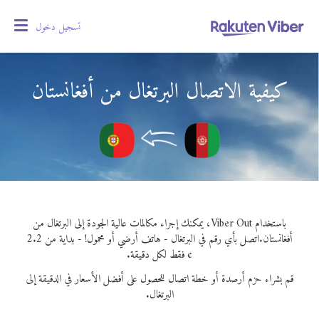
تسجيل دخول
oggle
gation
كيفية الاتصال البرتغال من أفغانستان
باستخدام Viber Out، يمكنك إجراء مكالمات عالية الجودة إلى البرتغال من
أفغانستان.
اتصل بأي رقم في البرتغال - هاتف أرضي أو محمول! - بداية من 2.2
¢ فقط لكل دقيقة.
قم بشراء حزم أرصدة أو خطة اتصال للحصول على أفضل الأسعار في الدقيقة إلى
البرتغال.