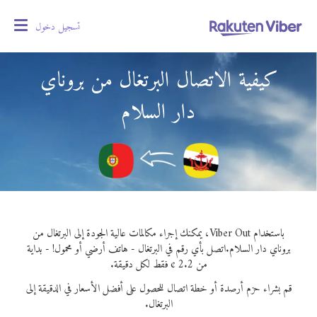
تسجيل دخول
oggle
gation
كيفية الاتصال البرتغال من بروناي
دار السلام
باستخدام Viber Out، يمكنك إجراء مكالمات عالية الجودة إلى البرتغال من
بروناي دار السلام.
اتصل بأي رقم في البرتغال - هاتف أرضي أو محمول! - بداية
من 2.2 ¢ فقط لكل دقيقة.
قم بشراء حزم أرصدة أو خطة اتصال للحصول على أفضل الأسعار في الدقيقة إلى
البرتغال.