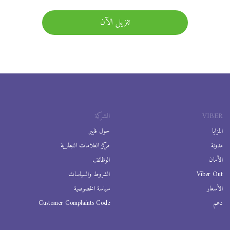
تنزيل الآن
VIBER
الشركة
المزايا
حول فايبر
مدونة
مركز العلامات التجارية
الأمان
الوظائف
Viber Out
الشروط والسياسات
الأسعار
سياسة الخصوصية
دعم
Customer Complaints Code