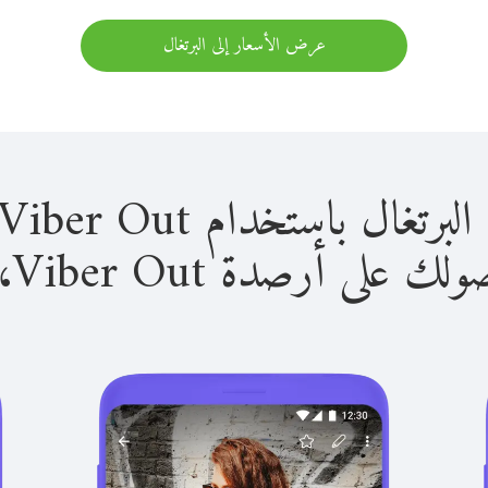
عرض الأسعار إلى البرتغال
 باستخدام Viber Out سهل للغاية.
لى أرصدة Viber Out، يمكنك: