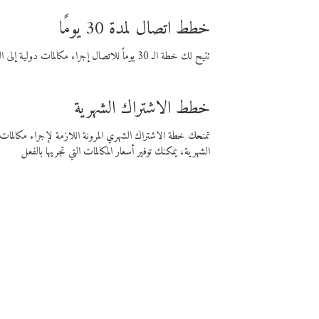
خطط اتصال لمدة 30 يومًا
تتيح لك خطة الـ 30 يوماً للاتصال إجراء مكالمات دولية إلى الوجهة التي تختارها لمدة 30 يوماً بأسعار فايبر المنخفضة.
خطط الاشتراك الشهرية
تمنحك خطة الاشتراك الشهري المرونة اللازمة لإجراء مكالم
الشهرية، يمكنك توفير أسعار المكالمات التي تجريها بالفعل