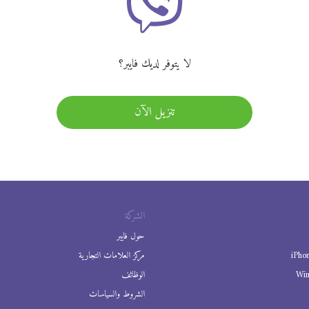
لا يتوفر لديك فايبر؟
تنزيل الآن
الشركة
حول فايبر
iPho
مركز العلامات التجارية
Wi
الوظائف
الشروط والسياسات