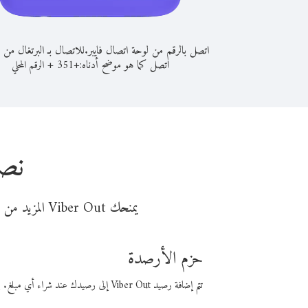
اتصل بالرقم من لوحة اتصال فايبر.
للاتصال بـ البرتغال من أ
اتصل كما هو موضح أدناه:
+
+
351
الرقم المحلي
نصا
يمنحك Viber Out المزيد من وقت المكالمة مقابل تكلفة أقل من المال. اختر من أحد خيارات الاتصال المرنة ذات السعر المنخفض:
حزم الأرصدة
تتم إضافة رصيد Viber Out إلى رصيدك عند شراء أي مبلغ. باستخدام رصيدك، يمكنك إجراء مكالمات إلى أي رقم في العالم بأسعار فايبر المنخفضة.