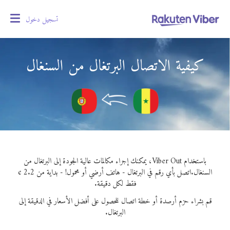
تسجيل دخول
oggle
gation
كيفية الاتصال البرتغال من السنغال
باستخدام Viber Out، يمكنك إجراء مكالمات عالية الجودة إلى البرتغال من
السنغال.
اتصل بأي رقم في البرتغال - هاتف أرضي أو محمول! - بداية من 2.2 ¢
فقط لكل دقيقة.
قم بشراء حزم أرصدة أو خطة اتصال للحصول على أفضل الأسعار في الدقيقة إلى
البرتغال.