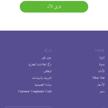
تنزيل الآن
VIBER
الشركة
المزايا
حول فايبر
مدونة
مركز العلامات التجارية
الأمان
الوظائف
Viber Out
الشروط والسياسات
الأسعار
سياسة الخصوصية
دعم
Customer Complaints Code