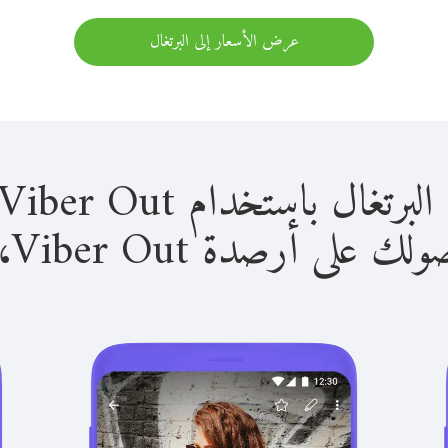
عرض الأسعار إلى البرتغال
 باستخدام Viber Out سهل للغاية.
لى أرصدة Viber Out، يمكنك: