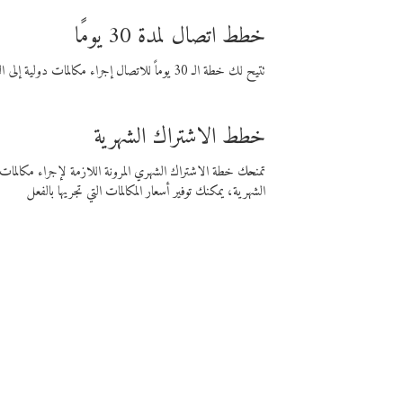
خطط اتصال لمدة 30 يومًا
تتيح لك خطة الـ 30 يوماً للاتصال إجراء مكالمات دولية إلى الوجهة التي تختارها لمدة 30 يوماً بأسعار فايبر المنخفضة.
خطط الاشتراك الشهرية
تمنحك خطة الاشتراك الشهري المرونة اللازمة لإجراء مكالم
الشهرية، يمكنك توفير أسعار المكالمات التي تجريها بالفعل