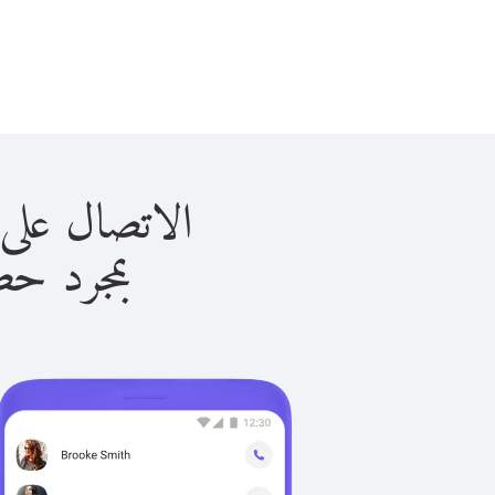
الاتصال على البرتغال
بمجرد حصولك ع