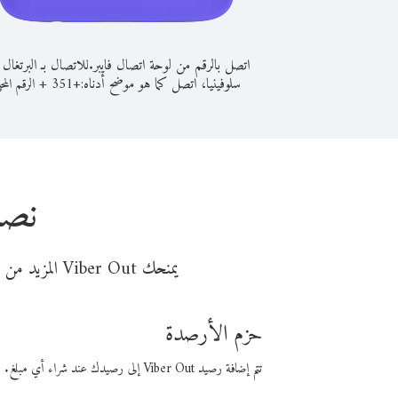
اتصل بالرقم من لوحة اتصال فايبر.
للاتصال بـ البرتغال
سلوفينيا، اتصل كما هو موضح أدناه:
+
+
351
الرقم المح
نصا
يمنحك Viber Out المزيد من وقت المكالمة مقابل تكلفة أقل من المال. اختر من أحد خيارات الاتصال المرنة ذات السعر المنخفض:
حزم الأرصدة
تتم إضافة رصيد Viber Out إلى رصيدك عند شراء أي مبلغ. باستخدام رصيدك، يمكنك إجراء مكالمات إلى أي رقم في العالم بأسعار فايبر المنخفضة.