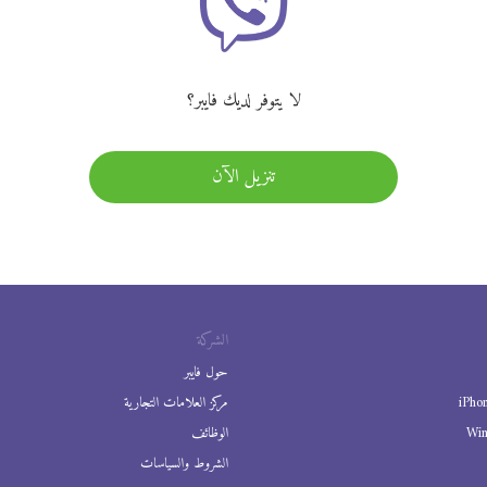
لا يتوفر لديك فايبر؟
تنزيل الآن
الشركة
حول فايبر
iPho
مركز العلامات التجارية
Wi
الوظائف
الشروط والسياسات