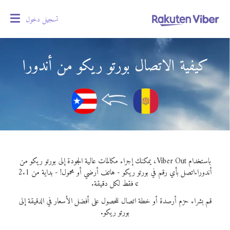
تسجيل دخول
oggle
gation
كيفية الاتصال بورتو ريكو من أندورا
باستخدام Viber Out، يمكنك إجراء مكالمات عالية الجودة إلى بورتو ريكو من
أندورا.
اتصل بأي رقم في بورتو ريكو - هاتف أرضي أو محمول! - بداية من 2.1
¢ فقط لكل دقيقة.
قم بشراء حزم أرصدة أو خطة اتصال للحصول على أفضل الأسعار في الدقيقة إلى
بورتو ريكو.