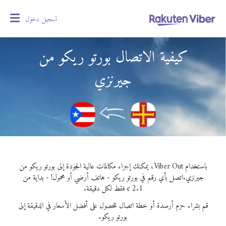
تسجيل دخول
oggle
gation
كيفية الاتصال بورتو ريكو من
جيرنزي
باستخدام Viber Out، يمكنك إجراء مكالمات عالية الجودة إلى بورتو ريكو من
جيرنزي.
اتصل بأي رقم في بورتو ريكو - هاتف أرضي أو محمول! - بداية من
2.1 ¢ فقط لكل دقيقة.
قم بشراء حزم أرصدة أو خطة اتصال للحصول على أفضل الأسعار في الدقيقة إلى
بورتو ريكو.