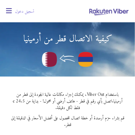
تسجيل دخول
oggle
gation
كيفية الاتصال قطر من أرمينيا
باستخدام Viber Out، يمكنك إجراء مكالمات عالية الجودة إلى قطر من
أرمينيا.
اتصل بأي رقم في قطر - هاتف أرضي أو محمول! - بداية من 24.5 ¢
فقط لكل دقيقة.
قم بشراء حزم أرصدة أو خطة اتصال للحصول على أفضل الأسعار في الدقيقة إلى
قطر.