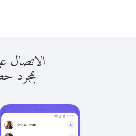
الاتصال على قطر با
بمجرد حصولك ع