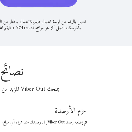
اتصل بالرقم من لوحة اتصال فايبر.
للاتصال بـ قطر من ال
والهرسك، اتصل كما هو موضح أدناه:
+
+
974
الرقم المح
نصائح 
يمنحك Viber Out المزيد من وقت المكالمة مقابل تكلفة أقل من المال. اختر من أحد خيارات الاتصال المرنة ذات السعر المنخفض:
حزم الأرصدة
تتم إضافة رصيد Viber Out إلى رصيدك عند شراء أي مبلغ. باستخدام رصيدك، يمكنك إجراء مكالمات إلى أي رقم في العالم بأسعار فايبر المنخفضة.