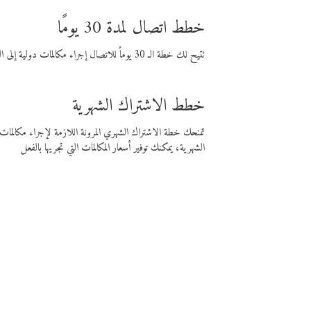
خطط اتصال لمدة 30 يومًا
تتيح لك خطة الـ 30 يوماً للاتصال إجراء مكالمات دولية إلى الوجهة التي تختارها لمدة 30 يوماً بأسعار فايبر المنخفضة.
خطط الاشتراك الشهرية
تمنحك خطة الاشتراك الشهري المرونة اللازمة لإجراء مكالم
الشهرية، يمكنك توفير أسعار المكالمات التي تجريها بالفعل