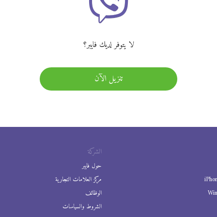
لا يتوفر لديك فايبر؟
تنزيل الآن
الشركة
حول فايبر
iPho
مركز العلامات التجارية
Wi
الوظائف
الشروط والسياسات