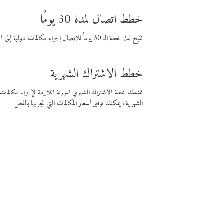
خطط اتصال لمدة 30 يومًا
تتيح لك خطة الـ 30 يوماً للاتصال إجراء مكالمات دولية إلى الوجهة التي تختارها لمدة 30 يوماً بأسعار فايبر المنخفضة.
خطط الاشتراك الشهرية
تمنحك خطة الاشتراك الشهري المرونة اللازمة لإجراء مكالم
الشهرية، يمكنك توفير أسعار المكالمات التي تجريها بالفعل