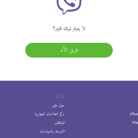
لا يتوفر لديك فايبر؟
تنزيل الآن
الشركة
حول فايبر
iPho
مركز العلامات التجارية
Wi
الوظائف
الشروط والسياسات