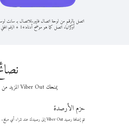
اتصل بالرقم من لوحة اتصال فايبر.
للاتصال بـ سانت لوس
أوكرانيا، اتصل كما هو موضح أدناه:
+
+
1
الرقم المحلي
نصائح
يمنحك Viber Out المزيد من وقت المكالمة مقابل تكلفة أقل من المال. اختر من أحد خيارات الاتصال المرنة ذات السعر المنخفض:
حزم الأرصدة
تتم إضافة رصيد Viber Out إلى رصيدك عند شراء أي مبلغ. باستخدام رصيدك، يمكنك إجراء مكالمات إلى أي رقم في العالم بأسعار فايبر المنخفضة.