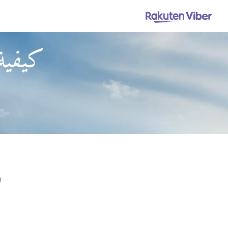
كيفية 
ا