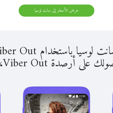
عرض الأسعار إلى سانت لوسيا
 باستخدام Viber Out سهل للغاية.
لى أرصدة Viber Out، يمكنك: