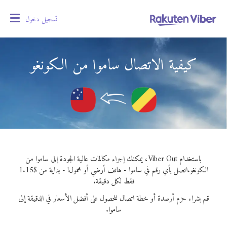
تسجيل دخول
oggle
gation
كيفية الاتصال ساموا من الكونغو
باستخدام Viber Out، يمكنك إجراء مكالمات عالية الجودة إلى ساموا من
الكونغو.
اتصل بأي رقم في ساموا - هاتف أرضي أو محمول! - بداية من $1.15
فقط لكل دقيقة.
قم بشراء حزم أرصدة أو خطة اتصال للحصول على أفضل الأسعار في الدقيقة إلى
ساموا.