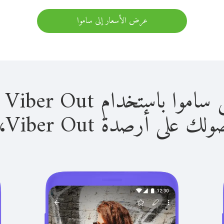
عرض الأسعار إلى ساموا
استخدام Viber Out سهل للغاية.
لى أرصدة Viber Out، يمكنك: