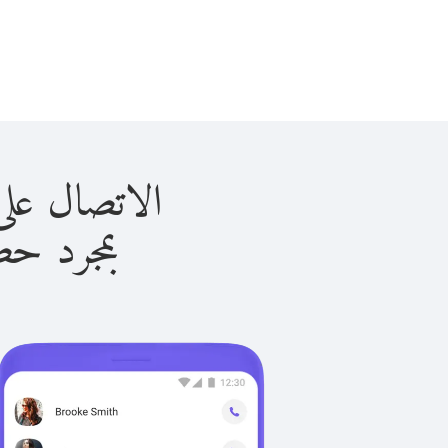
الاتصال على ساموا ب
بمجرد حصولك ع