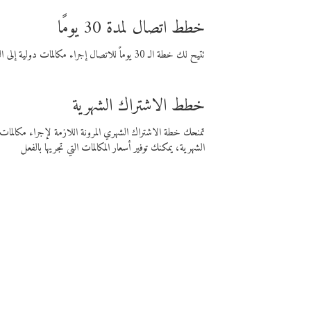
خطط اتصال لمدة 30 يومًا
تتيح لك خطة الـ 30 يوماً للاتصال إجراء مكالمات دولية إلى الوجهة التي تختارها لمدة 30 يوماً بأسعار فايبر المنخفضة.
خطط الاشتراك الشهرية
تمنحك خطة الاشتراك الشهري المرونة اللازمة لإجراء مكالم
الشهرية، يمكنك توفير أسعار المكالمات التي تجريها بالفعل