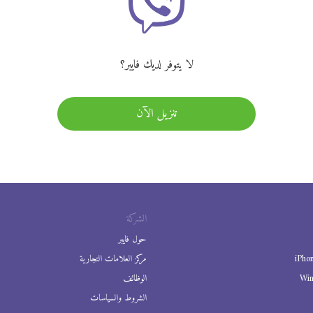
لا يتوفر لديك فايبر؟
تنزيل الآن
الشركة
حول فايبر
iPho
مركز العلامات التجارية
Wi
الوظائف
الشروط والسياسات