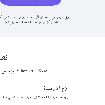
اتصل بالرقم من لوحة اتصال فايبر.
للاتصال بـ ساموا من ك
اتصل كما هو موضح أدناه:
+
+
685
الرقم المحلي
نص
يمنحك Viber Out المزيد من وقت المكالمة مقابل تكلفة أقل من المال. اختر من أحد خيارات الاتصال المرنة ذات السعر المنخفض:
حزم الأرصدة
تتم إضافة رصيد Viber Out إلى رصيدك عند شراء أي مبلغ. باستخدام رصيدك، يمكنك إجراء مكالمات إلى أي رقم في العالم بأسعار فايبر المنخفضة.