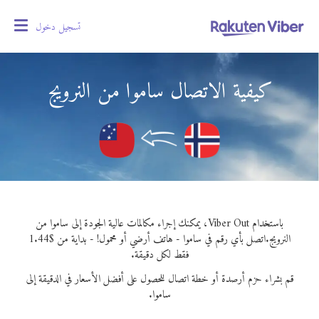
تسجيل دخول
oggle
gation
كيفية الاتصال ساموا من النرويج
باستخدام Viber Out، يمكنك إجراء مكالمات عالية الجودة إلى ساموا من
النرويج.
اتصل بأي رقم في ساموا - هاتف أرضي أو محمول! - بداية من $1.44
فقط لكل دقيقة.
قم بشراء حزم أرصدة أو خطة اتصال للحصول على أفضل الأسعار في الدقيقة إلى
ساموا.