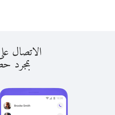
الاتصال على ساموا ب
بمجرد حصولك ع