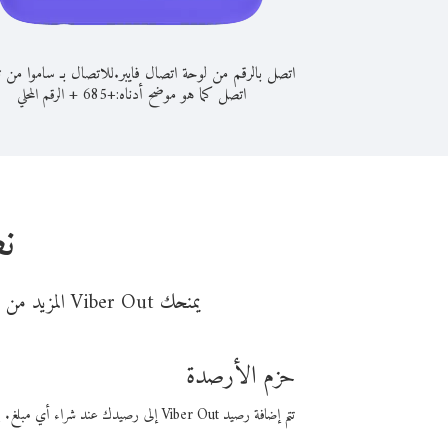
اتصل بالرقم من لوحة اتصال فايبر.
للاتصال بـ ساموا من ت
اتصل كما هو موضح أدناه:
+
+
685
الرقم المحلي
ن
يمنحك Viber Out المزيد من وقت المكالمة مقابل تكلفة أقل من المال. اختر من أحد خيارات الاتصال المرنة ذات السعر المنخفض:
حزم الأرصدة
تتم إضافة رصيد Viber Out إلى رصيدك عند شراء أي مبلغ. باستخدام رصيدك، يمكنك إجراء مكالمات إلى أي رقم في العالم بأسعار فايبر المنخفضة.