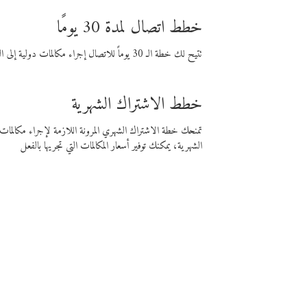
خطط اتصال لمدة 30 يومًا
تتيح لك خطة الـ 30 يوماً للاتصال إجراء مكالمات دولية إلى الوجهة التي تختارها لمدة 30 يوماً بأسعار فايبر المنخفضة.
خطط الاشتراك الشهرية
تمنحك خطة الاشتراك الشهري المرونة اللازمة لإجراء مكالم
الشهرية، يمكنك توفير أسعار المكالمات التي تجريها بالفعل