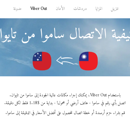
تنزيل
المزايا
دردشات
الأمان
Viber Out
مدونة
فية الاتصال ساموا من تايوا
باستخدام Viber Out، يمكنك إجراء مكالمات عالية الجودة إلى ساموا من تايوان.
اتصل بأي رقم في ساموا - هاتف أرضي أو محمول! - بداية من $1.18 فقط لكل دقيقة.
قم بشراء حزم أرصدة أو خطة اتصال للحصول على أفضل الأسعار في الدقيقة إلى ساموا.