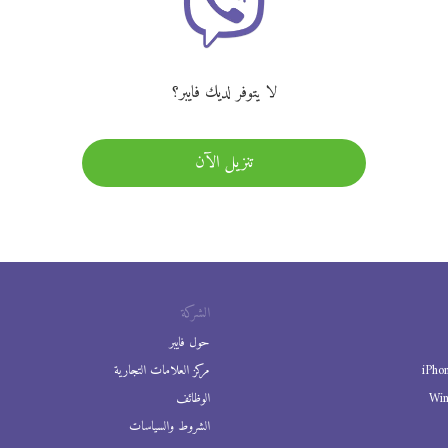
لا يتوفر لديك فايبر؟
تنزيل الآن
الشركة
حول فايبر
iPho
مركز العلامات التجارية
Wi
الوظائف
الشروط والسياسات