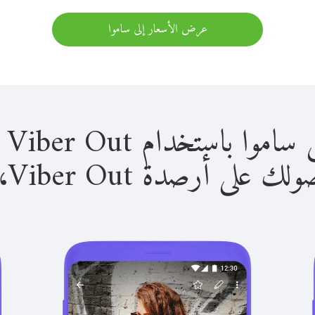
عرض الأسعار إلى ساموا
استخدام Viber Out سهل للغاية.
لى أرصدة Viber Out، يمكنك: