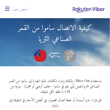
تسجيل دخول
oggle
gation
كيفية الاتصال ساموا من القمر
الصناعي الثريا
باستخدام Viber Out، يمكنك إجراء مكالمات عالية الجودة إلى ساموا من القمر
الصناعي الثريا.
اتصل بأي رقم في ساموا - هاتف أرضي أو محمول! - بداية من
$1.15 فقط لكل دقيقة.
قم بشراء حزم أرصدة أو خطة اتصال للحصول على أفضل الأسعار في الدقيقة إلى
ساموا.