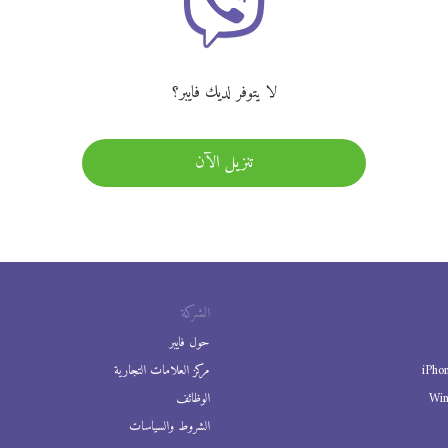
لا يتوفر لديك فايبر؟
تنزيل الآن
الشركة
حول فايبر
iPho
مركز العلامات التجارية
Wi
الوظائف
الشروط والسياسات