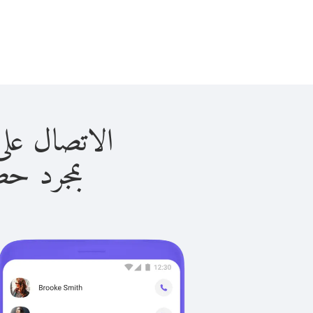
الاتصال على ساموا ب
بمجرد حصولك ع