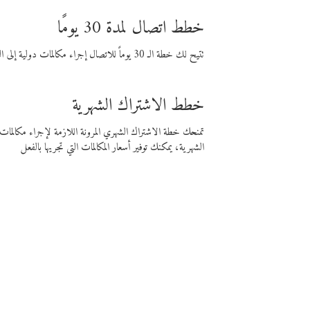
خطط اتصال لمدة 30 يومًا
تتيح لك خطة الـ 30 يوماً للاتصال إجراء مكالمات دولية إلى الوجهة التي تختارها لمدة 30 يوماً بأسعار فايبر المنخفضة.
خطط الاشتراك الشهرية
تمنحك خطة الاشتراك الشهري المرونة اللازمة لإجراء مكالم
الشهرية، يمكنك توفير أسعار المكالمات التي تجريها بالفعل