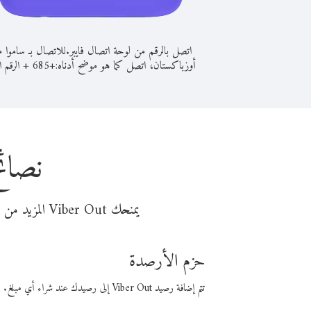
اتصل بالرقم من لوحة اتصال فايبر.
للاتصال بـ ساموا 
أوزباكستان، اتصل كما هو موضح أدناه:
+
+
685
الرقم ال
نصائ
يمنحك Viber Out المزيد من وقت المكالمة مقابل تكلفة أقل من المال. اختر من أحد خيارات الاتصال المرنة ذات السعر المنخفض:
حزم الأرصدة
تتم إضافة رصيد Viber Out إلى رصيدك عند شراء أي مبلغ. باستخدام رصيدك، يمكنك إجراء مكالمات إلى أي رقم في العالم بأسعار فايبر المنخفضة.