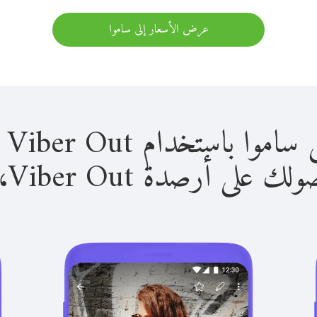
عرض الأسعار إلى ساموا
استخدام Viber Out سهل للغاية.
لى أرصدة Viber Out، يمكنك: