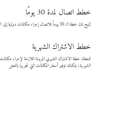
خطط اتصال لمدة 30 يومًا
تتيح لك خطة الـ 30 يوماً للاتصال إجراء مكالمات دولية إلى الوجهة التي تختارها لمدة 30 يوماً بأسعار فايبر المنخفضة.
خطط الاشتراك الشهرية
تمنحك خطة الاشتراك الشهري المرونة اللازمة لإجراء مكالم
الشهرية، يمكنك توفير أسعار المكالمات التي تجريها بالفعل