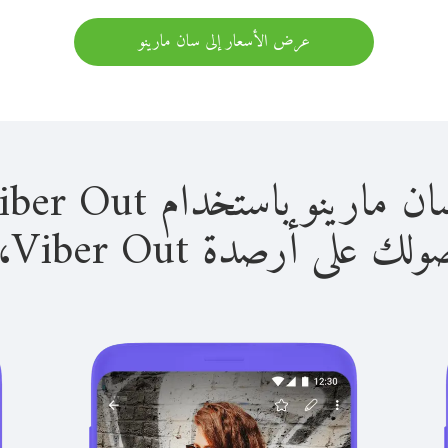
عرض الأسعار إلى سان مارينو
 باستخدام Viber Out سهل للغاية.
لى أرصدة Viber Out، يمكنك: