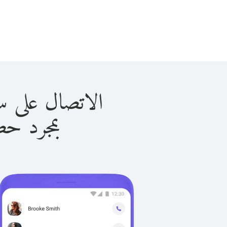
الاتصال على سان مارينو
بمجرد حصولك ع