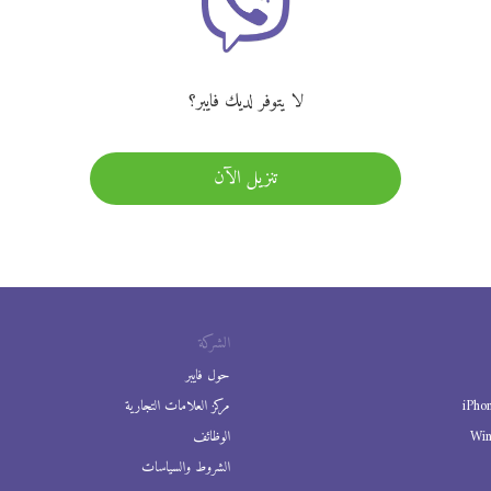
لا يتوفر لديك فايبر؟
تنزيل الآن
الشركة
حول فايبر
iPho
مركز العلامات التجارية
Wi
الوظائف
الشروط والسياسات