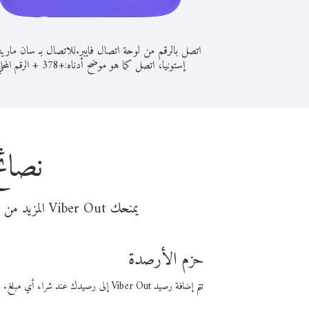
اتصل بالرقم من لوحة اتصال فايبر.
للاتصال بـ سان مارين
إستونيا، اتصل كما هو موضح أدناه:
+
+
378
الرقم المحل
نصائح
يمنحك Viber Out المزيد من وقت المكالمة مقابل تكلفة أقل من المال. اختر من أحد خيارات الاتصال المرنة ذات السعر المنخفض:
حزم الأرصدة
تتم إضافة رصيد Viber Out إلى رصيدك عند شراء أي مبلغ. باستخدام رصيدك، يمكنك إجراء مكالمات إلى أي رقم في العالم بأسعار فايبر المنخفضة.