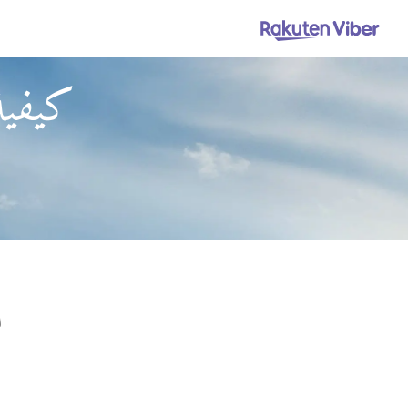
كيفية
ا