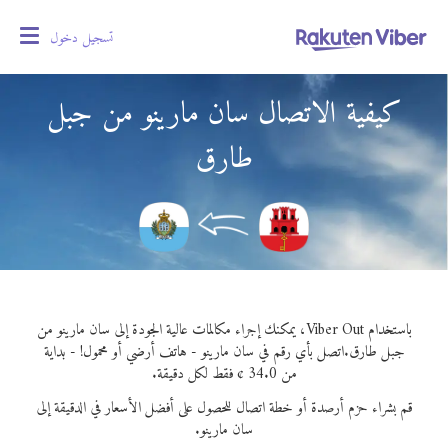
تسجيل دخول
oggle
gation
كيفية الاتصال سان مارينو من جبل
طارق
باستخدام Viber Out، يمكنك إجراء مكالمات عالية الجودة إلى سان مارينو من
جبل طارق.
اتصل بأي رقم في سان مارينو - هاتف أرضي أو محمول! - بداية
من 34.0 ¢ فقط لكل دقيقة.
قم بشراء حزم أرصدة أو خطة اتصال للحصول على أفضل الأسعار في الدقيقة إلى
سان مارينو.