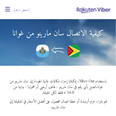
تسجيل دخول
oggle
gation
كيفية الاتصال سان مارينو من غوانا
باستخدام Viber Out، يمكنك إجراء مكالمات عالية الجودة إلى سان مارينو من
غوانا.
اتصل بأي رقم في سان مارينو - هاتف أرضي أو محمول! - بداية من
34.0 ¢ فقط لكل دقيقة.
قم بشراء حزم أرصدة أو خطة اتصال للحصول على أفضل الأسعار في الدقيقة إلى
سان مارينو.