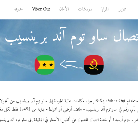
تنزيل
المزايا
دردشات
الأمان
Viber Out
مدونة
تصال ساو توم آند برينسيب م
Viber ، يمكنك إجراء مكالمات عالية الجودة إلى ساو توم آند برينسيب من أنجولا.
أي رقم في ساو توم آند برينسيب - هاتف أرضي أو محمول! - بداية من $1.49 فقط لكل دقيقة.
شراء حزم أرصدة أو خطة اتصال للحصول على أفضل الأسعار في الدقيقة إلى ساو توم آند برينس