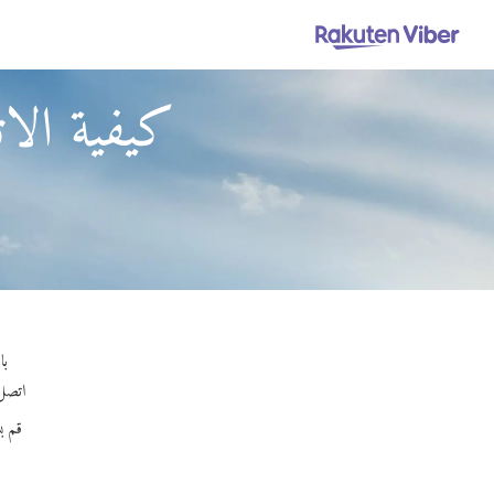
كيفية الا
باستخدام Out
اتصل ب
قم ب