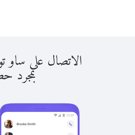
الاتصال على ساو توم آند بري
بمجرد حصولك ع