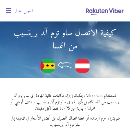
تسجيل دخول
oggle
gation
كيفية الاتصال ساو توم آند برينسيب
من النمسا
باستخدام Viber Out، يمكنك إجراء مكالمات عالية الجودة إلى ساو توم آند
برينسيب من النمسا.
اتصل بأي رقم في ساو توم آند برينسيب - هاتف أرضي أو
محمول! - بداية من $1.79 فقط لكل دقيقة.
قم بشراء حزم أرصدة أو خطة اتصال للحصول على أفضل الأسعار في الدقيقة إلى
ساو توم آند برينسيب.