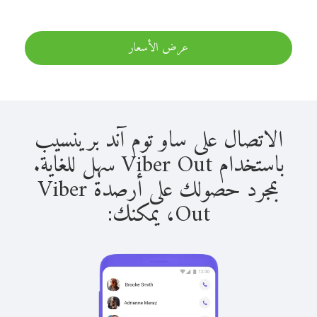
عرض الأسعار
الاتصال على ساو توم آند برينسيب
باستخدام Viber Out سهل للغاية.
بمجرد حصولك على أرصدة Viber
Out، يمكنك: