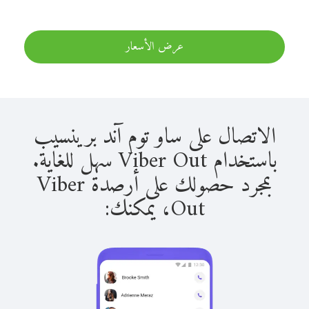
عرض الأسعار
الاتصال على ساو توم آند برينسيب
باستخدام Viber Out سهل للغاية.
بمجرد حصولك على أرصدة Viber
Out، يمكنك: