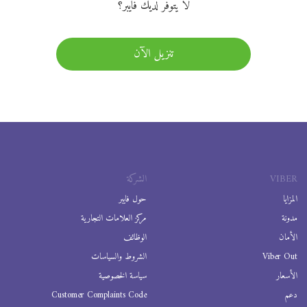
لا يتوفر لديك فايبر؟
تنزيل الآن
VIBER
الشركة
المزايا
حول فايبر
مدونة
مركز العلامات التجارية
الأمان
الوظائف
Viber Out
الشروط والسياسات
الأسعار
سياسة الخصوصية
دعم
Customer Complaints Code