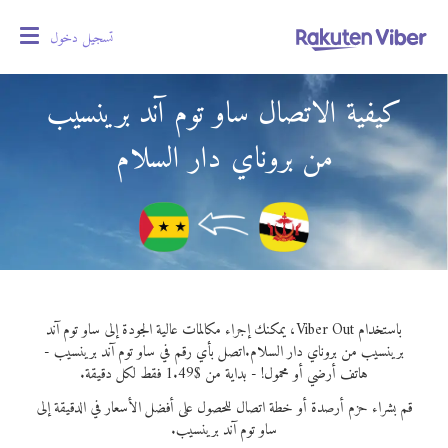
تسجيل دخول
oggle
gation
كيفية الاتصال ساو توم آند برينسيب
من بروناي دار السلام
باستخدام Viber Out، يمكنك إجراء مكالمات عالية الجودة إلى ساو توم آند
برينسيب من بروناي دار السلام.
اتصل بأي رقم في ساو توم آند برينسيب -
هاتف أرضي أو محمول! - بداية من $1.49 فقط لكل دقيقة.
قم بشراء حزم أرصدة أو خطة اتصال للحصول على أفضل الأسعار في الدقيقة إلى
ساو توم آند برينسيب.