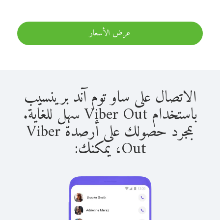
عرض الأسعار
الاتصال على ساو توم آند برينسيب
باستخدام Viber Out سهل للغاية.
بمجرد حصولك على أرصدة Viber
Out، يمكنك: