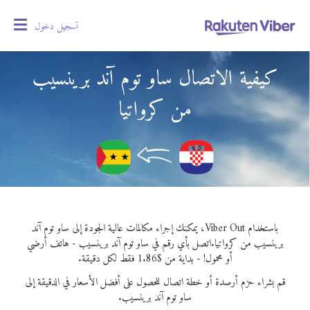
تسجيل دخول
oggle
gation
كيفية الاتصال ساو توم آند برينسيب
من كرواتيا
باستخدام Viber Out، يمكنك إجراء مكالمات عالية الجودة إلى ساو توم آند
برينسيب من كرواتيا.
اتصل بأي رقم في ساو توم آند برينسيب - هاتف أرضي
أو محمول! - بداية من $1.86 فقط لكل دقيقة.
قم بشراء حزم أرصدة أو خطة اتصال للحصول على أفضل الأسعار في الدقيقة إلى
ساو توم آند برينسيب.