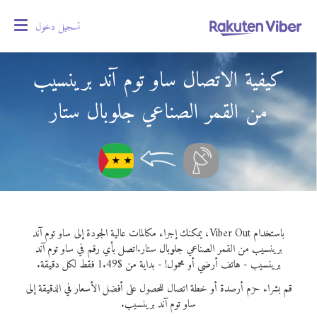
تسجيل دخول
oggle
gation
كيفية الاتصال ساو توم آند برينسيب
من القمر الصناعي جلوبال ستار
باستخدام Viber Out، يمكنك إجراء مكالمات عالية الجودة إلى ساو توم آند
برينسيب من القمر الصناعي جلوبال ستار.
اتصل بأي رقم في ساو توم آند
برينسيب - هاتف أرضي أو محمول! - بداية من $1.49 فقط لكل دقيقة.
قم بشراء حزم أرصدة أو خطة اتصال للحصول على أفضل الأسعار في الدقيقة إلى
ساو توم آند برينسيب.