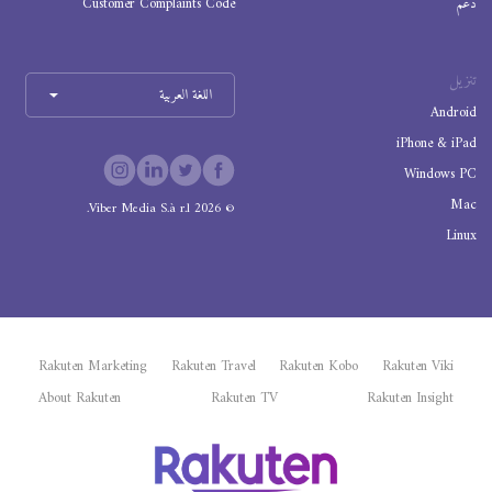
دعم
Customer Complaints Code
تنزيل
اللغة العربية
Android
iPhone & iPad
Windows PC
Mac
Viber Media S.à r.l.
2026
©
Linux
Rakuten Marketing
Rakuten Travel
Rakuten Kobo
Rakuten Viki
About Rakuten
Rakuten TV
Rakuten Insight