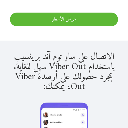
عرض الأسعار
الاتصال على ساو توم آند برينسيب
باستخدام Viber Out سهل للغاية.
بمجرد حصولك على أرصدة Viber
Out، يمكنك: