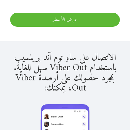
عرض الأسعار
الاتصال على ساو توم آند برينسيب
باستخدام Viber Out سهل للغاية.
بمجرد حصولك على أرصدة Viber
Out، يمكنك: