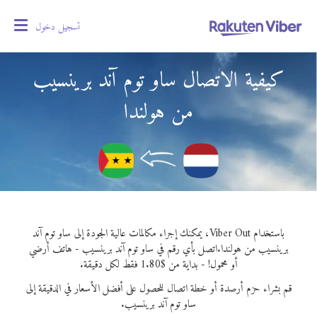
تسجيل دخول
oggle
gation
كيفية الاتصال ساو توم آند برينسيب
من هولندا
باستخدام Viber Out، يمكنك إجراء مكالمات عالية الجودة إلى ساو توم آند
برينسيب من هولندا.
اتصل بأي رقم في ساو توم آند برينسيب - هاتف أرضي
أو محمول! - بداية من $1.80 فقط لكل دقيقة.
قم بشراء حزم أرصدة أو خطة اتصال للحصول على أفضل الأسعار في الدقيقة إلى
ساو توم آند برينسيب.