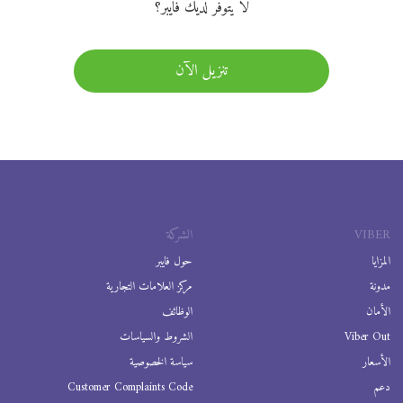
لا يتوفر لديك فايبر؟
تنزيل الآن
VIBER
الشركة
المزايا
حول فايبر
مدونة
مركز العلامات التجارية
الأمان
الوظائف
Viber Out
الشروط والسياسات
الأسعار
سياسة الخصوصية
دعم
Customer Complaints Code