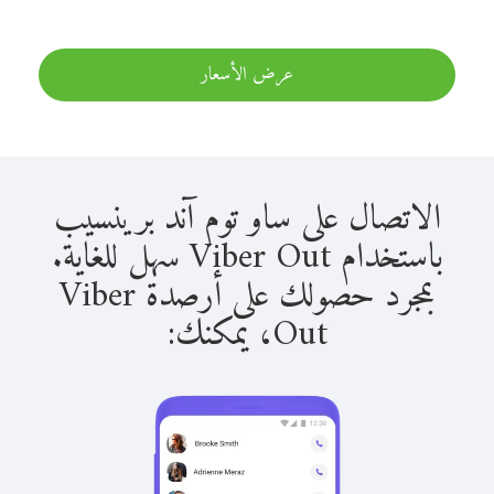
عرض الأسعار
الاتصال على ساو توم آند برينسيب
باستخدام Viber Out سهل للغاية.
بمجرد حصولك على أرصدة Viber
Out، يمكنك: