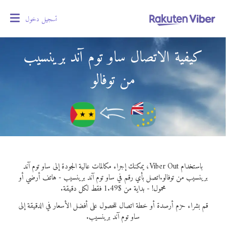
تسجيل دخول
oggle
gation
كيفية الاتصال ساو توم آند برينسيب
من توفالو
باستخدام Viber Out، يمكنك إجراء مكالمات عالية الجودة إلى ساو توم آند
برينسيب من توفالو.
اتصل بأي رقم في ساو توم آند برينسيب - هاتف أرضي أو
محمول! - بداية من $1.49 فقط لكل دقيقة.
قم بشراء حزم أرصدة أو خطة اتصال للحصول على أفضل الأسعار في الدقيقة إلى
ساو توم آند برينسيب.