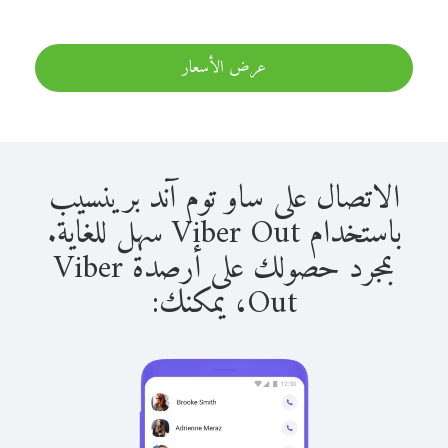
عرض الأسعار
الاتصال على ساو توم آند برينسيب
باستخدام Viber Out سهل للغاية.
بمجرد حصولك على أرصدة Viber
Out، يمكنك: