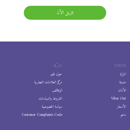
تنزيل الآن
VIBER
الشركة
المزايا
حول فايبر
مدونة
مركز العلامات التجارية
الأمان
الوظائف
Viber Out
الشروط والسياسات
الأسعار
سياسة الخصوصية
دعم
Customer Complaints Code