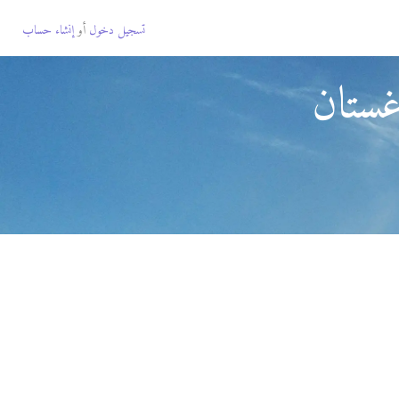
تسجيل دخول
أو
إنشاء حساب
غستان