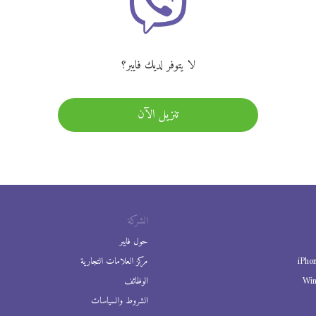
لا يتوفر لديك فايبر؟
تنزيل الآن
الشركة
حول فايبر
iPho
مركز العلامات التجارية
Wi
الوظائف
الشروط والسياسات