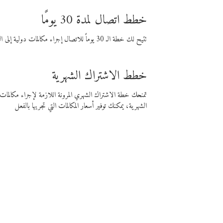
خطط اتصال لمدة 30 يومًا
تتيح لك خطة الـ 30 يوماً للاتصال إجراء مكالمات دولية إلى الوجهة التي تختارها لمدة 30 يوماً بأسعار فايبر المنخفضة.
خطط الاشتراك الشهرية
تمنحك خطة الاشتراك الشهري المرونة اللازمة لإجراء مكالم
الشهرية، يمكنك توفير أسعار المكالمات التي تجريها بالفعل