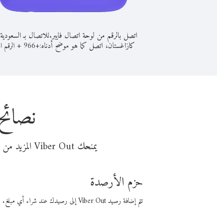
اتصل بالرقم من لوحة اتصال فايبر.
للاتصال بـ السعودية
كازاغستان، اتصل كما هو موضح أدناه:
+
+
966
الرقم ال
نصائح
يمنحك Viber Out المزيد من وقت المكالمة مقابل تكلفة أقل من المال. اختر من أحد خيارات الاتصال المرنة ذات السعر المنخفض:
حزم الأرصدة
تتم إضافة رصيد Viber Out إلى رصيدك عند شراء أي مبلغ. باستخدام رصيدك، يمكنك إجراء مكالمات إلى أي رقم في العالم بأسعار فايبر المنخفضة.