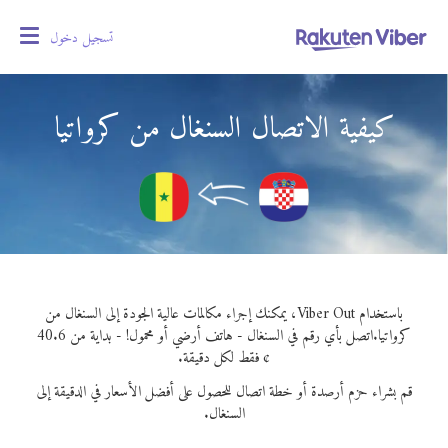
تسجيل دخول
oggle
gation
كيفية الاتصال السنغال من كرواتيا
باستخدام Viber Out، يمكنك إجراء مكالمات عالية الجودة إلى السنغال من
كرواتيا.
اتصل بأي رقم في السنغال - هاتف أرضي أو محمول! - بداية من 40.6
¢ فقط لكل دقيقة.
قم بشراء حزم أرصدة أو خطة اتصال للحصول على أفضل الأسعار في الدقيقة إلى
السنغال.