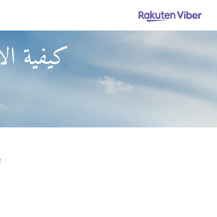
كيفية ال
باست