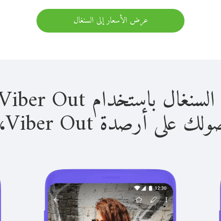
عرض الأسعار إلى السنغال
باستخدام Viber Out سهل للغاية.
لى أرصدة Viber Out، يمكنك: