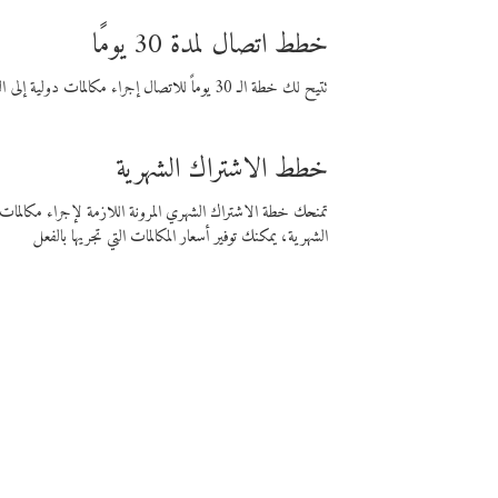
خطط اتصال لمدة 30 يومًا
تتيح لك خطة الـ 30 يوماً للاتصال إجراء مكالمات دولية إلى الوجهة التي تختارها لمدة 30 يوماً بأسعار فايبر المنخفضة.
خطط الاشتراك الشهرية
تمنحك خطة الاشتراك الشهري المرونة اللازمة لإجراء مكالم
الشهرية، يمكنك توفير أسعار المكالمات التي تجريها بالفعل