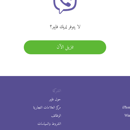
لا يتوفر لديك فايبر؟
تنزيل الآن
الشركة
حول فايبر
iPho
مركز العلامات التجارية
Wi
الوظائف
الشروط والسياسات