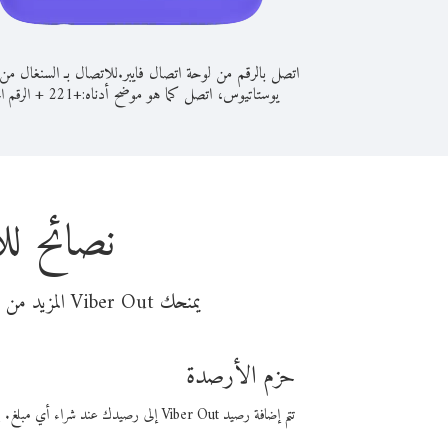
اتصل بالرقم من لوحة اتصال فايبر.
للاتصال بـ السنغال م
يوستاتيوس، اتصل كما هو موضح أدناه:
+
+
221
الرقم ال
نصائح لل
يمنحك Viber Out المزيد من وقت المكالمة مقابل تكلفة أقل من المال. اختر من أحد خيارات الاتصال المرنة ذات السعر المنخفض:
حزم الأرصدة
تتم إضافة رصيد Viber Out إلى رصيدك عند شراء أي مبلغ. باستخدام رصيدك، يمكنك إجراء مكالمات إلى أي رقم في العالم بأسعار فايبر المنخفضة.