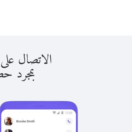
الاتصال على السنغال 
بمجرد حصولك ع