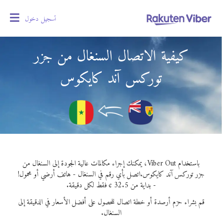
تسجيل دخول
oggle
gation
كيفية الاتصال السنغال من جزر
توركس آند كايكوس
باستخدام Viber Out، يمكنك إجراء مكالمات عالية الجودة إلى السنغال من
جزر توركس آند كايكوس.
اتصل بأي رقم في السنغال - هاتف أرضي أو محمول!
- بداية من 32.5 ¢ فقط لكل دقيقة.
قم بشراء حزم أرصدة أو خطة اتصال للحصول على أفضل الأسعار في الدقيقة إلى
السنغال.