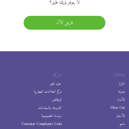
لا يتوفر لديك فايبر؟
تنزيل الآن
VIBER
الشركة
المزايا
حول فايبر
مدونة
مركز العلامات التجارية
الأمان
الوظائف
Viber Out
الشروط والسياسات
الأسعار
سياسة الخصوصية
دعم
Customer Complaints Code