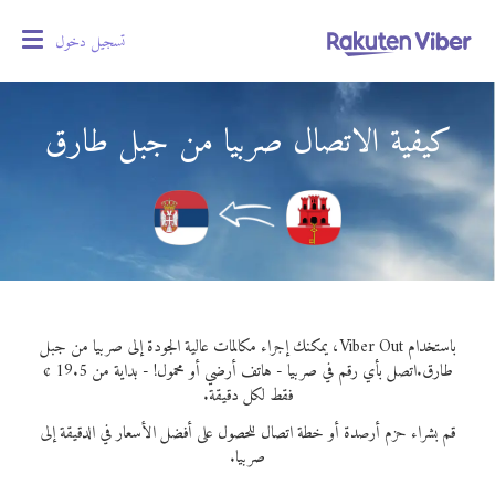
تسجيل دخول
oggle
gation
كيفية الاتصال صربيا من جبل طارق
باستخدام Viber Out، يمكنك إجراء مكالمات عالية الجودة إلى صربيا من جبل
طارق.
اتصل بأي رقم في صربيا - هاتف أرضي أو محمول! - بداية من 19.5 ¢
فقط لكل دقيقة.
قم بشراء حزم أرصدة أو خطة اتصال للحصول على أفضل الأسعار في الدقيقة إلى
صربيا.