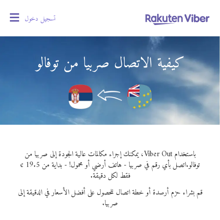
تسجيل دخول
oggle
gation
كيفية الاتصال صربيا من توفالو
باستخدام Viber Out، يمكنك إجراء مكالمات عالية الجودة إلى صربيا من
توفالو.
اتصل بأي رقم في صربيا - هاتف أرضي أو محمول! - بداية من 19.5 ¢
فقط لكل دقيقة.
قم بشراء حزم أرصدة أو خطة اتصال للحصول على أفضل الأسعار في الدقيقة إلى
صربيا.