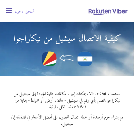
تسجيل دخول
oggle
gation
كيفية الاتصال سيشيل من نيكاراجوا
باستخدام Viber Out، يمكنك إجراء مكالمات عالية الجودة إلى سيشيل من
نيكاراجوا.
اتصل بأي رقم في سيشيل - هاتف أرضي أو محمول! - بداية من
99.0 ¢ فقط لكل دقيقة.
قم بشراء حزم أرصدة أو خطة اتصال للحصول على أفضل الأسعار في الدقيقة إلى
سيشيل.