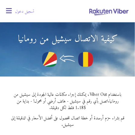
تسجيل دخول
oggle
gation
كيفية الاتصال سيشيل من رومانيا
باستخدام Viber Out، يمكنك إجراء مكالمات عالية الجودة إلى سيشيل من
رومانيا.
اتصل بأي رقم في سيشيل - هاتف أرضي أو محمول! - بداية من
$1.18 فقط لكل دقيقة.
قم بشراء حزم أرصدة أو خطة اتصال للحصول على أفضل الأسعار في الدقيقة إلى
سيشيل.